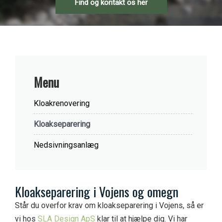
Find og kontakt os her
Ny indkørsel
Indendørs
Nedsivningsanlæg
Ny græsplæne
Galleri
Opsætning af hegn
Galleri
Menu
Kloakrenovering
Kloakseparering
Nedsivningsanlæg
K
loakseparering i
V
ojens og omegn
Står du overfor krav om kloakseparering i Vojens, så er
vi hos
SLA Design ApS
klar til at hjælpe dig. Vi har