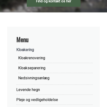
Find og kontakt os her
Ny indkørsel
Indendørs
Nedsivningsanlæg
Ny græsplæne
Galleri
Opsætning af hegn
Galleri
Menu
Kloakering
Kloakrenovering
Kloakseparering
Nedsivningsanlæg
Levende hegn
Pleje og vedligeholdelse